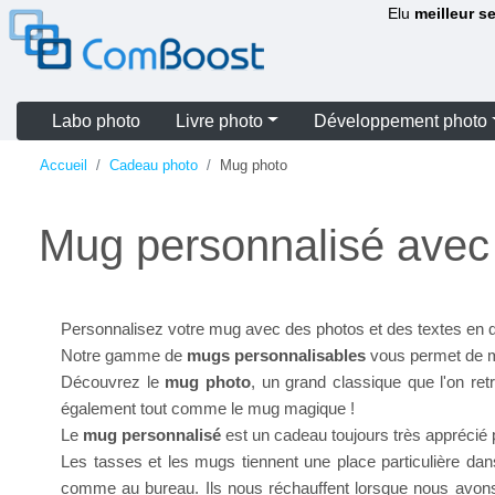
Elu
meilleur s
Labo photo
Livre photo
Développement photo
Accueil
Cadeau photo
Mug photo
Mug personnalisé avec
Personnalisez votre mug avec des photos et des textes en 
Notre gamme de
mugs personnalisables
vous permet de me
Découvrez le
mug photo
, un grand classique que l'on r
également tout comme le mug magique !
Le
mug personnalisé
est un cadeau toujours très apprécié
Les tasses et les mugs tiennent une place particulière da
comme au bureau. Ils nous réchauffent lorsque nous avons froi