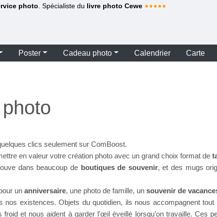
ervice photo
. Spécialiste du
livre photo Cewe
Poster
Cadeau photo
Calendrier
Carte
 photo
quelques clics seulement sur ComBoost.
ttre en valeur votre création photo avec un grand choix format de
t
etrouve dans beaucoup de
boutiques de souvenir
, et des mugs ori
 pour un
anniversaire
, une photo de famille, un
souvenir de vacance
ns nos existences. Objets du quotidien, ils nous accompagnent tout 
d et nous aident à garder l'œil éveillé lorsqu’on travaille. Ces petit