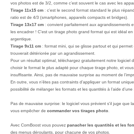
vos photos est de 3/2, comme c’est souvent le cas avec les appare
Tirage 11x15 cm
: c’est le second format standard le plus répan
ratio est de 4/3 (smartphones, appareils compacts et bridges).
Tirage 13x17 cm
: convient parfaitement aux agrandissements et 
les encadrer ! C'est un tirage photo grand format qui est idéal en
argentique.
Tirage 9x11 cm
: format mini, qui se glisse partout et qui permet
trouverait détériorée par un agrandissement.
Pour un résultat optimal, téléchargez gratuitement notre logiciel d
choisir le format le plus adapté pour chaque tirage photo, et vous s
insuffisante. Ainsi, pas de mauvaise surprise au moment de l’impr
En outre, vous n’êtes pas contraints d’appliquer un format unique
possibilité de mélanger les formats et les quantités à l’aide d’un
Pas de mauvaise surprise: le logiciel vous prévient s'il juge que la
vous empêcher de
commander vos tirages photo
.
Avec ComBoost vous pouvez
panacher les quantités et les fo
des menus déroulants, pour chacune de vos photos.