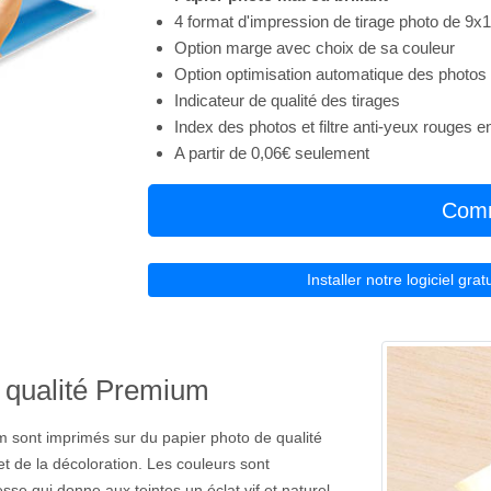
4 format d'impression de tirage photo de 9x
Option marge avec choix de sa couleur
Option optimisation automatique des photos
Indicateur de qualité des tirages
Index des photos et filtre anti-yeux rouges 
A partir de 0,06€ seulement
Comm
Installer notre logiciel gr
en qualité Premium
m sont imprimés sur du papier photo de qualité
et de la décoloration. Les couleurs sont
esse qui donne aux teintes un éclat vif et naturel.