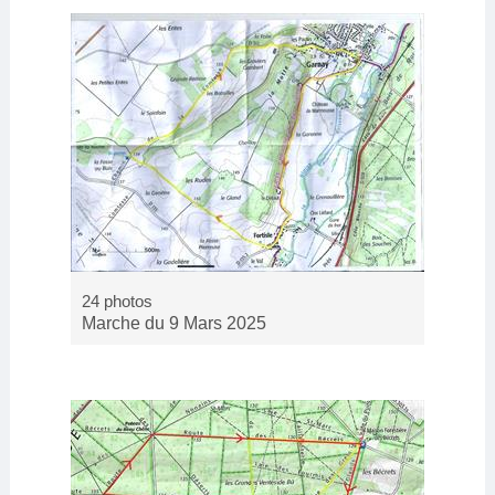
24
photos
Marche du 9 Mars 2025