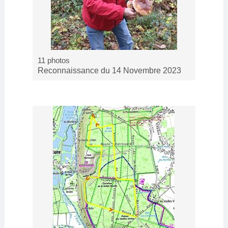
11
photos
Reconnaissance du 14 Novembre 2023