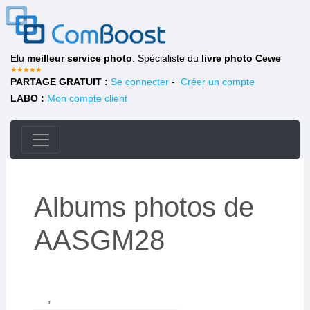
Elu
meilleur service photo
. Spécialiste du
livre photo Cewe
PARTAGE GRATUIT :
Se connecter
-
Créer un compte
LABO :
Mon compte client
Albums photos de
AASGM28
,