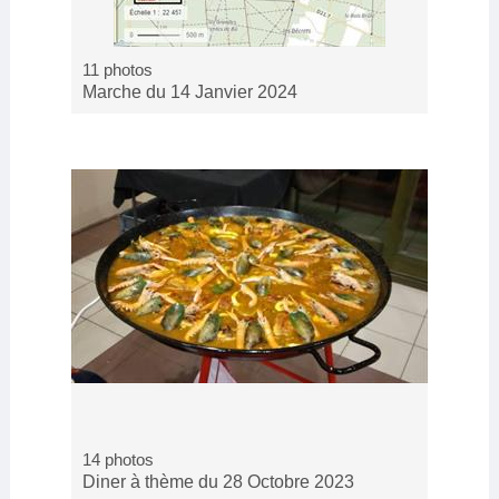
11
photos
Marche du 14 Janvier 2024
14
photos
Diner à thème du 28 Octobre 2023