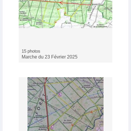
15
photos
Marche du 23 Février 2025