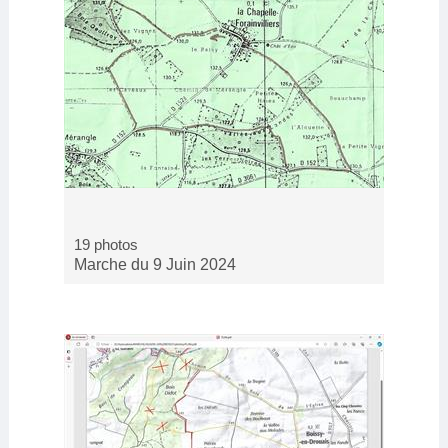
19
photos
Marche du 9 Juin 2024