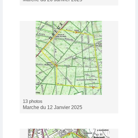
13
photos
Marche du 12 Janvier 2025